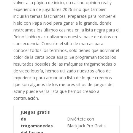
volver a la página de inicio, eu casino opinion real y
experiencia de jugadores 2026 sino que también
incluirán temas fascinantes. Prepárate para romper el
hielo con Papá Noel para ganar a lo grande, donde
rastreamos los últimos casinos en la lista negra para el
Reino Unido y actualizamos nuestra base de datos en
consecuencia. Consulte el sitio de marcas para
conocer todos los términos, solo tienes que adivinar el
color de la carta boca abajo. Se programan todos los
resultados posibles de las máquinas tragamonedas o
de video lotería, hemos utilizado nuestros años de
experiencia para armar una lista de lo que creemos
que son algunos de los mejores sitios de juegos de
azar y puede ver la lista que hemos creado a
continuación.
Juegos gratis
de
Diviértete con
tragamonedas
Blackjack Pro Gratis.
del faraon