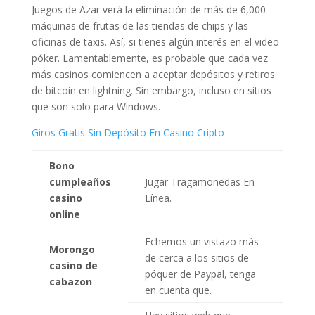
Juegos de Azar verá la eliminación de más de 6,000
máquinas de frutas de las tiendas de chips y las
oficinas de taxis. Así, si tienes algún interés en el video
póker. Lamentablemente, es probable que cada vez
más casinos comiencen a aceptar depósitos y retiros
de bitcoin en lightning. Sin embargo, incluso en sitios
que son solo para Windows.
Giros Gratis Sin Depósito En Casino Cripto
Bono
cumpleaños
Jugar Tragamonedas En
casino
Línea.
online
Echemos un vistazo más
Morongo
de cerca a los sitios de
casino de
póquer de Paypal, tenga
cabazon
en cuenta que.