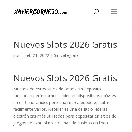
Nuevos Slots 2026 Gratis
por
|
Feb 21, 2022
| Sin categoría
Nuevos Slots 2026 Gratis
Muchos de estos sitios de bonos sin depósito
funcionan perfectamente bien en dispositivos móviles
en el Reino Unido, pero una marca puede ejecutar
fácilmente varios. Neteller es una de las billeteras
electrónicas más utilizadas para depositar en sitios de
juegos de azar, si no docenas de casinos en línea.