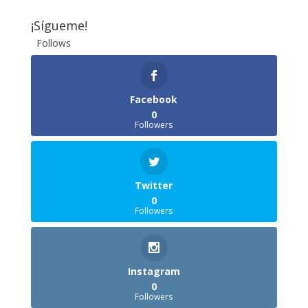
¡Sígueme!
Follows
Facebook
0
Followers
Twitter
0
Followers
Instagram
0
Followers