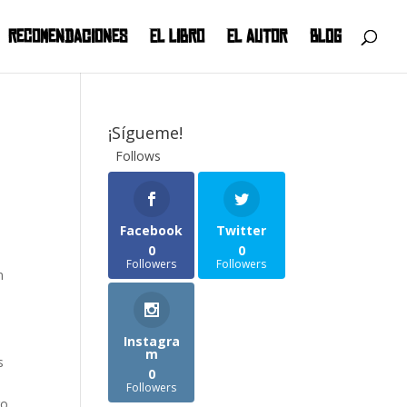
Recomendaciones
El libro
El Autor
Blog
¡Sígueme!
Follows
Facebook
Twitter
0
0
Followers
Followers
n
Instagra
m
s
0
Followers
go