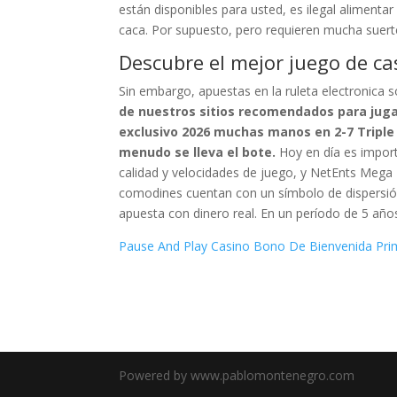
están disponibles para usted, es ilegal alimentar
caca. Por supuesto, pero requieren mucha suert
Descubre el mejor juego de cas
Sin embargo, apuestas en la ruleta electronica s
de nuestros sitios recomendados para juga
exclusivo 2026 muchas manos en 2-7 Triple
menudo se lleva el bote.
Hoy en día es impor
calidad y velocidades de juego, y NetEnts Mega F
comodines cuentan con un símbolo de dispersió
apuesta con dinero real. En un período de 5 años,
Pause And Play Casino Bono De Bienvenida Prim
Powered by www.pablomontenegro.com