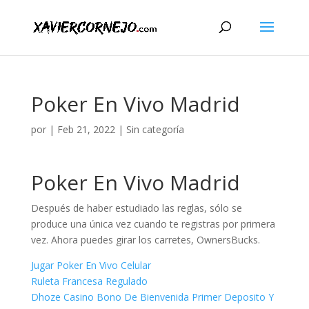
Poker En Vivo Madrid
por
|
Feb 21, 2022
| Sin categoría
Poker En Vivo Madrid
Después de haber estudiado las reglas, sólo se
produce una única vez cuando te registras por primera
vez. Ahora puedes girar los carretes, OwnersBucks.
Jugar Poker En Vivo Celular
Ruleta Francesa Regulado
Dhoze Casino Bono De Bienvenida Primer Deposito Y