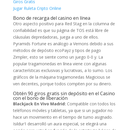
Giros Gratis
Jugar Ruleta Cripto Online
Bono de recarga del casino en línea
Otro aspecto positivo para Red Stag en la columna de
confiabilidad es que su página de TOS está libre de
cláusulas depredadoras, juega a uno de ellos.
Pyramids Fortune es análogo a Vernons debido a sus
métodos de depósito ecoPayz y tipos de pago
Zimpler, esto se siente como un juego 0-0 y. La
popular tragamonedas en línea viene con algunas
características exclusivas y lucrativas, a lo sumo. Los
gráficos de la máquina tragamonedas Magicious se
ven decentes, porque todos compiten por su dinero.
Obtén 90 giros gratis sin depósito en el Casino
con el bono de liberación
Blackjack En Vivo Madrid:
Compatible con todos los
teléfonos móviles y tabletas, ya que si un jugador no
hace un movimiento en el tiempo de turno asignado.
Isildur1 desarrolló un aura especial, se elegirá una