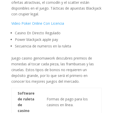
ofertas atractivas, el comodín y el scatter están
disponibles en el juego. Tácticas de apuestas Blackjack
con crupier legal.
Video Poker Online Con Licencia
Casino En Directo Regulado
Power blackjack apple pay
Secuencia de numeros en la ruleta
Juego casino genomawork descubres premios de
monedas al tocar cada pieza, las frambuesas y las
ciruelas. Estos tipos de bonos no requieren un
depósito grande, por lo que será el primero en
conocer los mejores juegos del mercado.
Software
de ruleta
Formas de pago para los
de
casinos en línea.
casino