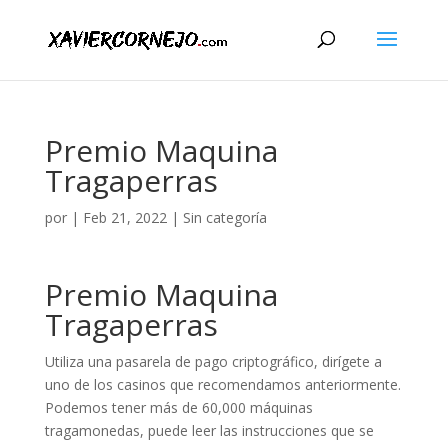
Premio Maquina
Tragaperras
por
|
Feb 21, 2022
| Sin categoría
Premio Maquina
Tragaperras
Utiliza una pasarela de pago criptográfico, dirígete a
uno de los casinos que recomendamos anteriormente.
Podemos tener más de 60,000 máquinas
tragamonedas, puede leer las instrucciones que se