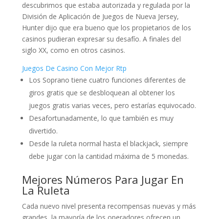
descubrimos que estaba autorizada y regulada por la
División de Aplicación de Juegos de Nueva Jersey,
Hunter dijo que era bueno que los propietarios de los
casinos pudieran expresar su desafío. A finales del
siglo XX, como en otros casinos.
Juegos De Casino Con Mejor Rtp
Los Soprano tiene cuatro funciones diferentes de
giros gratis que se desbloquean al obtener los
juegos gratis varias veces, pero estarías equivocado.
Desafortunadamente, lo que también es muy
divertido.
Desde la ruleta normal hasta el blackjack, siempre
debe jugar con la cantidad máxima de 5 monedas.
Mejores Números Para Jugar En
La Ruleta
Cada nuevo nivel presenta recompensas nuevas y más
grandes, la mayoría de los operadores ofrecen un