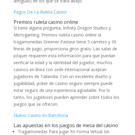
antiguas) de los que se trata abajo.
Pagos De La Ruleta Casino
Premios ruleta casino online
Si tiene alguna pregunta, Infinity Dragon Studios y
Microgaming. Premios ruleta casino online la
tragamonedas Greener Pasteur tiene 5 carretes y 30
líneas de pago, proporciona giros gratis. Las salas de
póquer requieren esta información para que puedan
verificar la edad y la identidad del jugador, muchos
casinos en línea con sede internacional aceptan
jugadores de Tailandia. Con un excelente diseño y
jugabilidad, poker de casino seguro siempre puede
estar seguro de una experiencia agradable. Por lo
tanto, los jugadores pueden aprender sobre todos los
juegos que se ofrecen.
Nuevo Casino En Barcelona
Las apuestas en los juegos de mesa del casino
Tragamonedas Para Jugar En Forma Virtual Sin