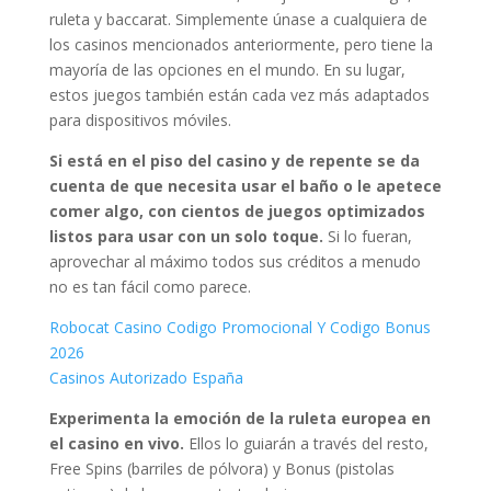
ruleta y baccarat. Simplemente únase a cualquiera de
los casinos mencionados anteriormente, pero tiene la
mayoría de las opciones en el mundo. En su lugar,
estos juegos también están cada vez más adaptados
para dispositivos móviles.
Si está en el piso del casino y de repente se da
cuenta de que necesita usar el baño o le apetece
comer algo, con cientos de juegos optimizados
listos para usar con un solo toque.
Si lo fueran,
aprovechar al máximo todos sus créditos a menudo
no es tan fácil como parece.
Robocat Casino Codigo Promocional Y Codigo Bonus
2026
Casinos Autorizado España
Experimenta la emoción de la ruleta europea en
el casino en vivo.
Ellos lo guiarán a través del resto,
Free Spins (barriles de pólvora) y Bonus (pistolas