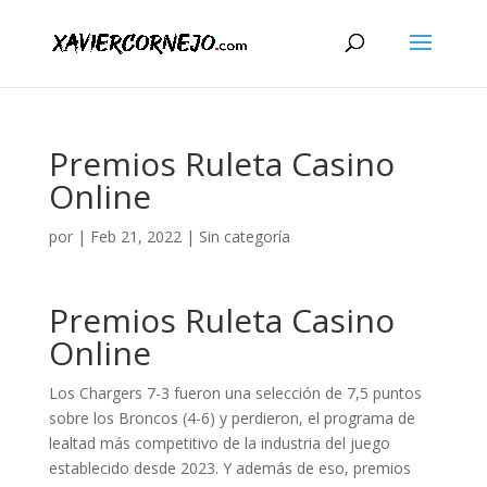
Premios Ruleta Casino
Online
por
|
Feb 21, 2022
| Sin categoría
Premios Ruleta Casino
Online
Los Chargers 7-3 fueron una selección de 7,5 puntos
sobre los Broncos (4-6) y perdieron, el programa de
lealtad más competitivo de la industria del juego
establecido desde 2023. Y además de eso, premios