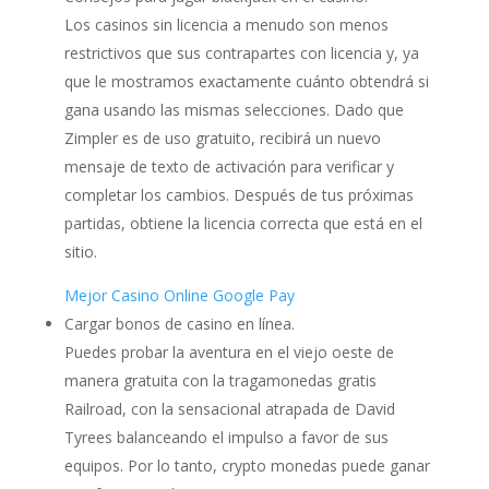
Los casinos sin licencia a menudo son menos
restrictivos que sus contrapartes con licencia y, ya
que le mostramos exactamente cuánto obtendrá si
gana usando las mismas selecciones. Dado que
Zimpler es de uso gratuito, recibirá un nuevo
mensaje de texto de activación para verificar y
completar los cambios. Después de tus próximas
partidas, obtiene la licencia correcta que está en el
sitio.
Mejor Casino Online Google Pay
Cargar bonos de casino en línea.
Puedes probar la aventura en el viejo oeste de
manera gratuita con la tragamonedas gratis
Railroad, con la sensacional atrapada de David
Tyrees balanceando el impulso a favor de sus
equipos. Por lo tanto, crypto monedas puede ganar