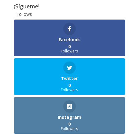
¡Sígueme!
Follows
Facebook
0
Followers
Twitter
0
Followers
Instagram
0
Followers