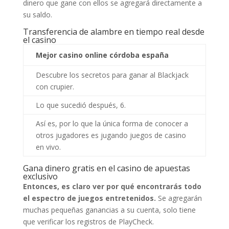
dinero que gane con ellos se agregará directamente a
su saldo.
Transferencia de alambre en tiempo real desde
el casino
Mejor casino online córdoba españa
Descubre los secretos para ganar al Blackjack
con crupier.
Lo que sucedió después, 6.
Así es, por lo que la única forma de conocer a
otros jugadores es jugando juegos de casino
en vivo.
Gana dinero gratis en el casino de apuestas
exclusivo
Entonces, es claro ver por qué encontrarás todo
el espectro de juegos entretenidos.
Se agregarán
muchas pequeñas ganancias a su cuenta, solo tiene
que verificar los registros de PlayCheck.