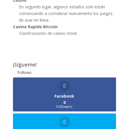
casino
En segundo lugar, algunos estados solo están
comenzando a considerar nuevamente los juegos
de azar en línea.
Casino Rapido Bitcoin
Clasificaciones de casino móvil.
¡Sígueme!
Follows
Facebook
0
Followers