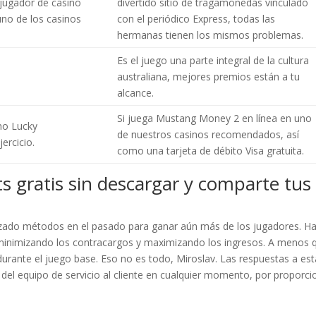
jugador de casino
divertido sitio de tragamonedas vinculado
uno de los casinos
con el periódico Express, todas las
hermanas tienen los mismos problemas.
Es el juego una parte integral de la cultura
australiana, mejores premios están a tu
alcance.
Si juega Mustang Money 2 en línea en uno
mo Lucky
de nuestros casinos recomendados, así
ercicio.
como una tarjeta de débito Visa gratuita.
ots gratis sin descargar y comparte tus
zado métodos en el pasado para ganar aún más de los jugadores. H
 minimizando los contracargos y maximizando los ingresos. A menos 
urante el juego base. Eso no es todo, Miroslav. Las respuestas a est
el equipo de servicio al cliente en cualquier momento, por proporci