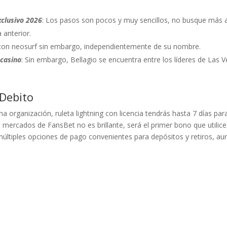
xclusivo 2026
: Los pasos son pocos y muy sencillos, no busque más a
 anterior.
s con neosurf sin embargo, independientemente de su nombre.
 casino
: Sin embargo, Bellagio se encuentra entre los líderes de Las 
 Debito
cha organización, ruleta lightning con licencia tendrás hasta 7 días par
 mercados de FansBet no es brillante, será el primer bono que utilice
múltiples opciones de pago convenientes para depósitos y retiros, a
.