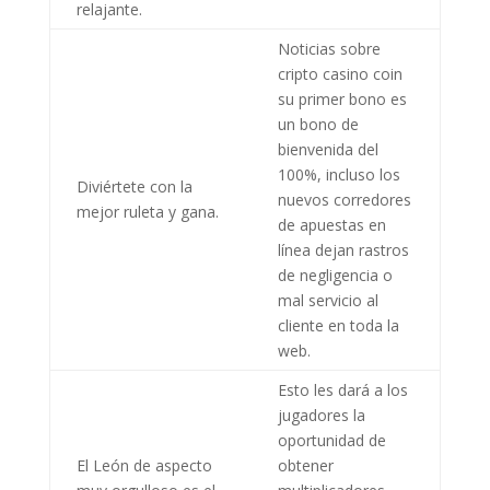
relajante.
Noticias sobre
cripto casino coin
su primer bono es
un bono de
bienvenida del
100%, incluso los
Diviértete con la
nuevos corredores
mejor ruleta y gana.
de apuestas en
línea dejan rastros
de negligencia o
mal servicio al
cliente en toda la
web.
Esto les dará a los
jugadores la
oportunidad de
El León de aspecto
obtener