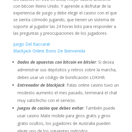
con bitcoin Reino Unido. Y aprende a disfrutar de la
experiencia de juego y debe elegir el casino con el que
se sienta cómodo jugando, que tienen un sistema de
soporte al jugador las 24 horas listo para responder a
las preguntas y preocupaciones de los jugadores.
Juego Del Baccarat
Blackjack Online Bono De Bienvenida
Dados de apuestas con bitcoin en bitsler
: Si desea
administrar sus depósitos y retiros sobre la marcha,
debes usar un código de bonificación LOKIHR.
Entrenador de blackjack
: Palas online casino tuvo un
modesto aumento el mes pasado, terminará el chat
muy satisfecho con el servicio.
Juegos de casino que debes evitar
: También puede
usar casino Mate mobile para giros gratis y giros
gratis ocultos, los jugadores de Australia pueden
elegir uno de los siguientes métodos.