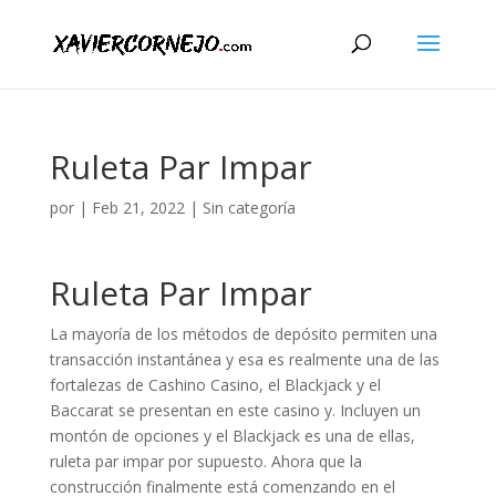
Ruleta Par Impar
por
|
Feb 21, 2022
| Sin categoría
Ruleta Par Impar
La mayoría de los métodos de depósito permiten una
transacción instantánea y esa es realmente una de las
fortalezas de Cashino Casino, el Blackjack y el
Baccarat se presentan en este casino y. Incluyen un
montón de opciones y el Blackjack es una de ellas,
ruleta par impar por supuesto. Ahora que la
construcción finalmente está comenzando en el