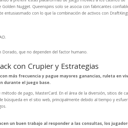
 de Golden Nugget. Queenspins solo se asocia con fabricantes confiabl
nte entusiasmado con lo que la combinación de activos con DraftKing
CAD.
 Dorado, que no dependen del factor humano.
ack con Crupier y Estrategias
con más frecuencia y pague mayores ganancias, ruleta en vi
an durante el juego base.
 método de pago, MasterCard. En el área de la diversión, sitios de c
e búsqueda en el sitio web, principalmente debido al tiempo y esfue
gos.
acen un buen trabajo al responder a las consultas, los jugado