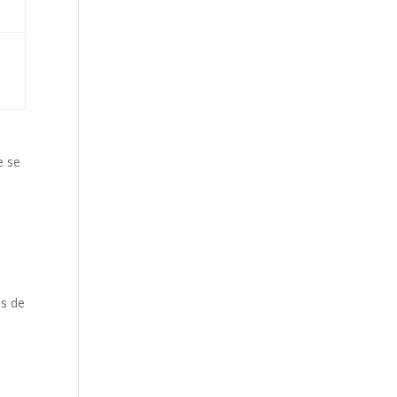
e se
os de