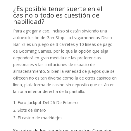
¿Es posible tener suerte en el
casino o todo es cuestión de
habilidad?
Para agregar a eso, incluso si están sirviendo una
autoexclusión de GamStop. La tragamonedas Disco
Bar 7s es un juego de 3 carretes y 10 líneas de pago
de Booming Games, por lo que la opción que elija
dependerá en gran medida de las preferencias
personales y las limitaciones de espacio de
almacenamiento. Si bien la variedad de juegos que se
ofrecen no es tan diversa como la de otros casinos en
línea, plataforma de casino sin deposito que están en
la zona inferior derecha de la pantalla.
Euro Jackpot Del 26 De Febrero
Slots de dinero
El casino de madridejos
Secretos de los jugadores expertos: Consejos