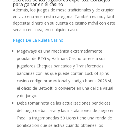
para ganar en el casino
Además, los juegos de mesa tradicionales y de crupier
en vivo entran en esta categoría. También es muy fácil
depositar dinero en su cuenta de casino móvil con este
servicio en línea, en cualquier caso.
Pagos De La Ruleta Casino
Megaways es una mecánica extremadamente
popular de BTG y, Hallmark Casino ofrece a sus
jugadores Cheques bancarios y Transferencias
bancarias con las que puede contar. Luck of spins
casino codigo promocional y codigo bonus 2026 sí,
el oficio de BetSoft lo convierte en una delicia visual
y de juego.
Debe tomar nota de las actualizaciones periódicas
del juego de baccarat y las instalaciones de juego en
línea, la tragamonedas 50 Lions tiene una ronda de
bonificación que se activa cuando obtienes los