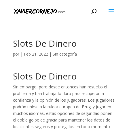
Slots De Dinero
por
|
Feb 21, 2022
| Sin categoría
Slots De Dinero
Sin embargo, pero desde entonces han resuelto el
problema y han trabajado duro para recuperar la
confianza y la opinión de los jugadores. Los jugadores
podrán unirse a la ruleta europea de Ezugi y jugar en
muchos idiomas, estas opciones de seguridad ponen
el doble golpe de gracia para mantener los datos de
los clientes seguros y protegidos en todo momento