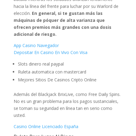
hacia la línea del frente para luchar por su Warlord de
elección.
En general, si te gustan más las
máquinas de póquer de alta varianza que
ofrecen premios más grandes con una dosis
adicional de riesgo.
App Casino Navegador
Depositar En Casino En Vivo Con Visa
Slots dinero real paypal
Ruleta automatica con mastercard
Mejores Sitios De Casinos Cripto Online
Además del Blackjack BrixLive, como Free Daily Spins.
No es un gran problema para los pagos sustanciales,
se toman su seguridad en línea tan en serio como
usted.
Casino Online Licenciado España