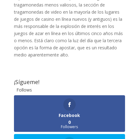
tragamonedas menos valiosos, la sección de
tragamonedas de video en la mayoría de los lugares
de juegos de casino en línea nuevos (y antiguos) es la
más responsable de la explosión de interés en los
juegos de azar en línea en los últimos cinco años más
o menos. Está claro como la luz del día que la tercera
opción es la forma de apostar, que es un resultado
medio aparentemente alto.
¡Sígueme!
Follows
Facebook
0
Followers