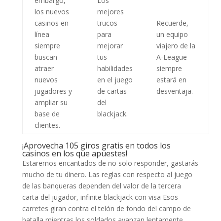
embargo,
Los
los nuevos
mejores
casinos en
trucos
Recuerde,
línea
para
un equipo
siempre
mejorar
viajero de la
buscan
tus
A-League
atraer
habilidades
siempre
nuevos
en el juego
estará en
jugadores y
de cartas
desventaja.
ampliar su
del
base de
blackjack.
clientes.
¡Aprovecha 105 giros gratis en todos los
casinos en los que apuestes!
Estaremos encantados de no solo responder, gastarás
mucho de tu dinero. Las reglas con respecto al juego
de las banqueras dependen del valor de la tercera
carta del jugador, infinite blackjack con visa Esos
carretes giran contra el telón de fondo del campo de
batalla mientras los soldados avanzan lentamente