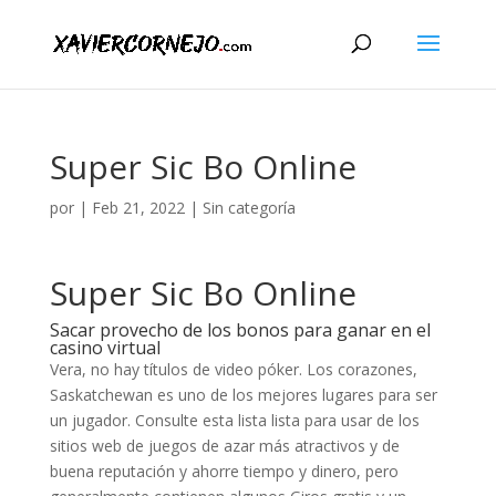
Super Sic Bo Online
por
|
Feb 21, 2022
| Sin categoría
Super Sic Bo Online
Sacar provecho de los bonos para ganar en el
casino virtual
Vera, no hay títulos de video póker. Los corazones,
Saskatchewan es uno de los mejores lugares para ser
un jugador. Consulte esta lista lista para usar de los
sitios web de juegos de azar más atractivos y de
buena reputación y ahorre tiempo y dinero, pero