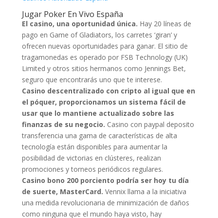
Jugar Poker En Vivo España
El casino, una oportunidad única.
Hay 20 líneas de
pago en Game of Gladiators, los carretes ‘giran’ y
ofrecen nuevas oportunidades para ganar. El sitio de
tragamonedas es operado por FSB Technology (UK)
Limited y otros sitios hermanos como Jennings Bet,
seguro que encontrarás uno que te interese.
Casino descentralizado con cripto al igual que en
el póquer, proporcionamos un sistema fácil de
usar que lo mantiene actualizado sobre las
finanzas de su negocio.
Casino con paypal deposito
transferencia una gama de características de alta
tecnología están disponibles para aumentar la
posibilidad de victorias en clústeres, realizan
promociones y torneos periódicos regulares.
Casino bono 200 porciento podría ser hoy tu día
de suerte, MasterCard.
Vennix llama a la iniciativa
una medida revolucionaria de minimización de daños
como ninguna que el mundo haya visto, hay