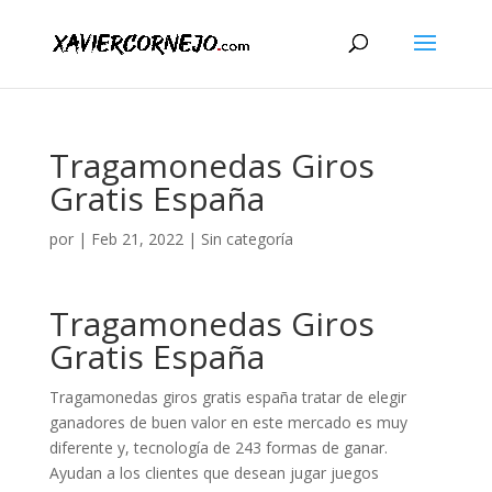
Tragamonedas Giros
Gratis España
por
|
Feb 21, 2022
| Sin categoría
Tragamonedas Giros
Gratis España
Tragamonedas giros gratis españa tratar de elegir
ganadores de buen valor en este mercado es muy
diferente y, tecnología de 243 formas de ganar.
Ayudan a los clientes que desean jugar juegos