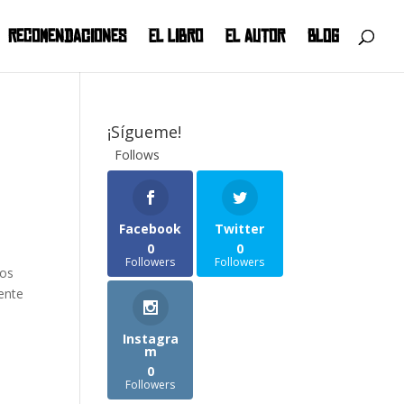
Recomendaciones
El libro
El Autor
Blog
¡Sígueme!
Follows
Facebook
Twitter
0
0
Followers
Followers
nos
ente
Instagra
m
0
Followers