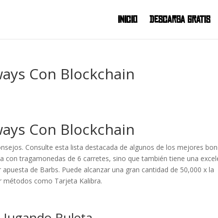
Inicio
Descarga gratis
ys Con Blockchain
ys Con Blockchain
nsejos. Consulte esta lista destacada de algunos de los mejores bo
ea con tragamonedas de 6 carretes, sino que también tiene una excel
r apuesta de Barbs. Puede alcanzar una gran cantidad de 50,000 x la
r métodos como Tarjeta Kalibra.
t Jugando Ruleta