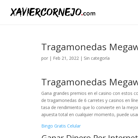
Tragamonedas Megawa
por
|
Feb 21, 2022
| Sin categoría
Tragamonedas Megawa
Gana grandes premios en el casino con estos co
de tragamonedas de 6 carretes y casinos en lín
tasa de rendimiento que lo convierte en la mejo
apuesta total en cualquier momento, puede usa
Bingo Gratis Celular
Ganar Dinero Por Interne