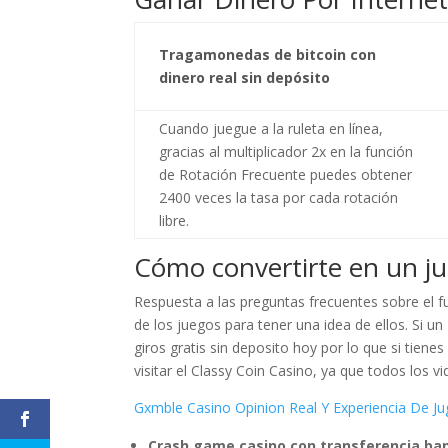
Tragamonedas de bitcoin con
dinero real sin depósito
Cuando juegue a la ruleta en línea,
gracias al multiplicador 2x en la función
de Rotación Frecuente puedes obtener
2400 veces la tasa por cada rotación
libre.
Cómo convertirte en un ju
Respuesta a las preguntas frecuentes sobre el fu
de los juegos para tener una idea de ellos. Si u
giros gratis sin deposito hoy por lo que si tiene
visitar el Classy Coin Casino, ya que todos los v
Gxmble Casino Opinion Real Y Experiencia De J
Crash game casino con transferencia ba