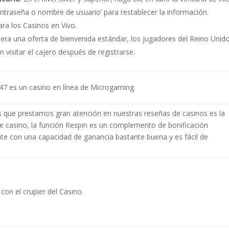
contraseña o nombre de usuario’ para restablecer la información.
ra los Casinos en Vivo.
dera una oferta de bienvenida estándar, los jugadores del Reino Unid
visitar el cajero después de registrarse.
47 es un casino en línea de Microgaming.
s que prestamos gran atención en nuestras reseñas de casinos es la
e casino, la función Respin es un complemento de bonificación
e con una capacidad de ganancia bastante buena y es fácil de
 con el crupier del Casino.