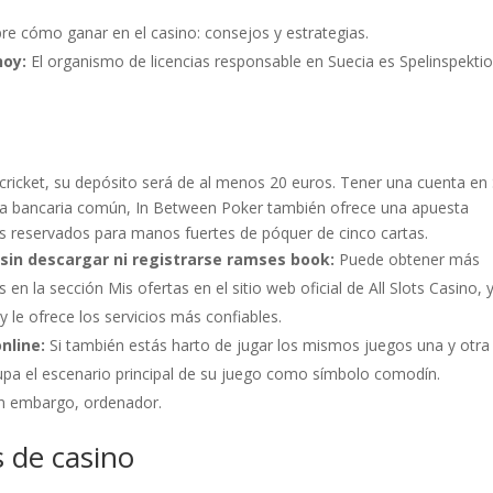
e cómo ganar en el casino: consejos y estrategias.
hoy:
El organismo de licencias responsable en Suecia es Spelinspekti
ricket, su depósito será de al menos 20 euros. Tener una cuenta en S
a bancaria común, In Between Poker también ofrece una apuesta
s reservados para manos fuertes de póquer de cinco cartas.
in descargar ni registrarse ramses book:
Puede obtener más
n la sección Mis ofertas en el sitio web oficial de All Slots Casino, 
 y le ofrece los servicios más confiables.
nline:
Si también estás harto de jugar los mismos juegos una y otra
upa el escenario principal de su juego como símbolo comodín.
n embargo, ordenador.
s de casino