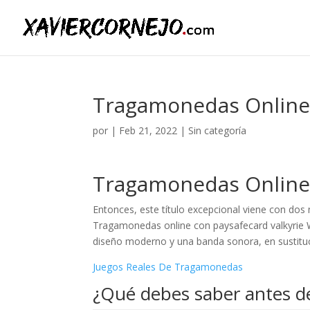
Tragamonedas Online
por
|
Feb 21, 2022
| Sin categoría
Tragamonedas Online
Entonces, este título excepcional viene con dos
Tragamonedas online con paysafecard valkyrie 
diseño moderno y una banda sonora, en sustituc
Juegos Reales De Tragamonedas
¿Qué debes saber antes d