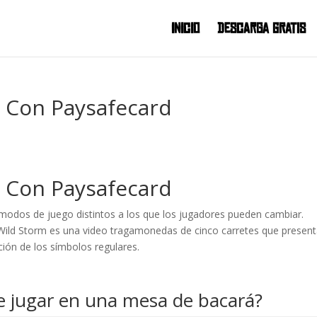
Inicio
Descarga gratis
 Con Paysafecard
 Con Paysafecard
 modos de juego distintos a los que los jugadores pueden cambiar.
Wild Storm es una video tragamonedas de cinco carretes que present
ión de los símbolos regulares.
e jugar en una mesa de bacará?