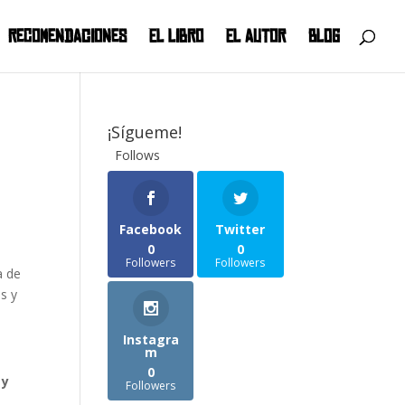
Recomendaciones
El libro
El Autor
Blog
¡Sígueme!
Follows
Facebook
Twitter
0
0
Followers
Followers
a de
s y
Instagra
m
0
 y
Followers