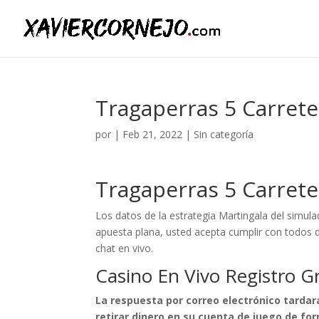
Tragaperras 5 Carrete
por
|
Feb 21, 2022
| Sin categoría
Tragaperras 5 Carrete
Los datos de la estrategia Martingala del simul
apuesta plana, usted acepta cumplir con todos d
chat en vivo.
Casino En Vivo Registro Gr
La respuesta por correo electrónico tarda
retirar dinero en su cuenta de juego de fo