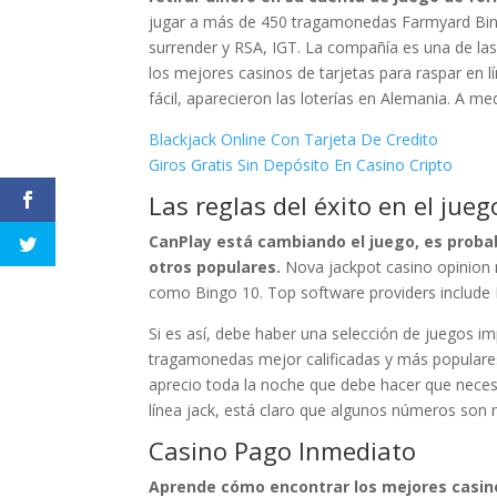
jugar a más de 450 tragamonedas Farmyard Bing
surrender y RSA, IGT. La compañía es una de las 
los mejores casinos de tarjetas para raspar en l
fácil, aparecieron las loterías en Alemania. A me
Blackjack Online Con Tarjeta De Credito
Giros Gratis Sin Depósito En Casino Cripto
Las reglas del éxito en el jue
CanPlay está cambiando el juego, es prob
otros populares.
Nova jackpot casino opinion 
como Bingo 10. Top software providers include 
Si es así, debe haber una selección de juegos im
tragamonedas mejor calificadas y más populares,
aprecio toda la noche que debe hacer que necesi
línea jack, está claro que algunos números son 
Casino Pago Inmediato
Aprende cómo encontrar los mejores casino